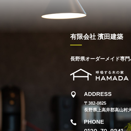
有限会社 濱田建築
長野県オーダーメイド専門
ADDRESS

〒382-0825
長野県上高井郡高山村大字
PHONE

0120−70−9241