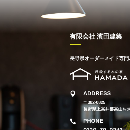
有限会社 濱田建築
長野県オーダーメイド専門
ADDRESS

〒382-0825
長野県上高井郡高山村大字
PHONE

0120−70−9241